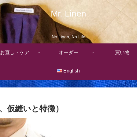
Mr. Linen
No Linen, No Life
お直し・ケア
オーダー
買い物
English
目、仮縫いと特徴）