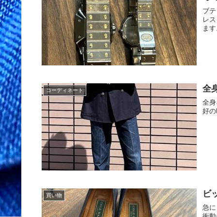
ブテ
レス
ます
全
コーディネート
全身
好の
ビ
買い物
急に
衝動