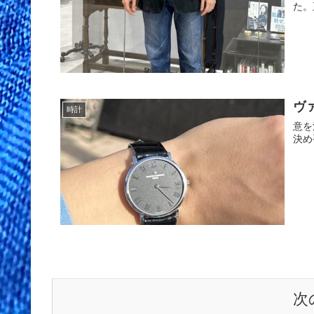
た。
ヴ
時計
意を
決め
次