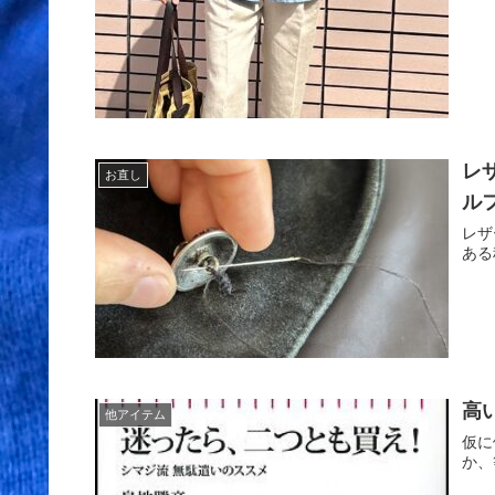
レ
お直し
ル
レザ
ある
高
他アイテム
仮に
か、