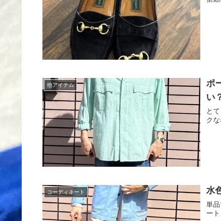
ポ
他アイテム
い
とて
クな
水
コーディネート
単品
ート