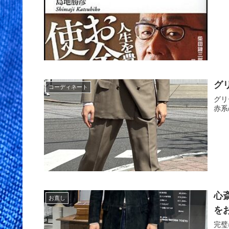
グ
コーディネート
グリ
赤系
心
お直し
を
完璧