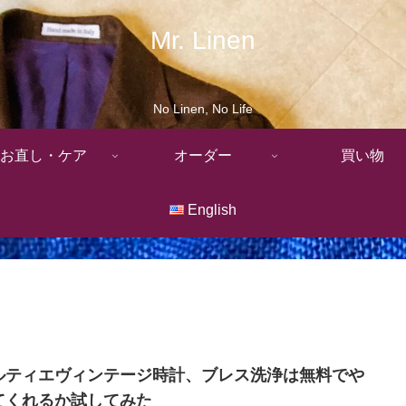
Mr. Linen
No Linen, No Life
お直し・ケア
オーダー
買い物
English
ルティエヴィンテージ時計、ブレス洗浄は無料でや
てくれるか試してみた