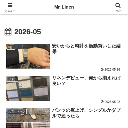
No Linen, No Life
Mr. Linen
メニュー
検索
2026-05
安いからと時計を衝動買いした結
時計
果
2026.05.26
リネンデビュー、何から揃えれば
リネン
良い？
2026.05.22
パンツの裾上げ、シングルかダブ
お直し・ケア
ルで迷ったら