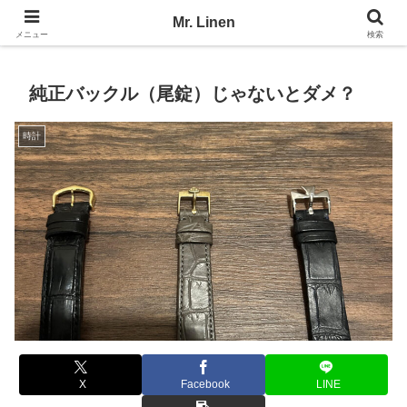
No Linen, No Life
Mr. Linen
メニュー
検索
純正バックル（尾錠）じゃないとダメ？
時計
X
Facebook
LINE