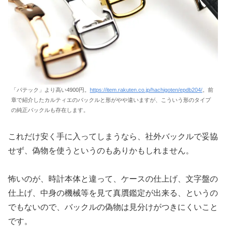
「パテック」より高い4900円。
https://item.rakuten.co.jp/hachigoten/epdb204/
。前
章で紹介したカルティエのバックルと形がやや違いますが、こういう形のタイプ
の純正バックルも存在します。
これだけ安く手に入ってしまうなら、社外バックルで妥協
せず、偽物を使うというのもありかもしれません。
怖いのが、時計本体と違って、ケースの仕上げ、文字盤の
仕上げ、中身の機械等を見て真贋鑑定が出来る、というの
でもないので、バックルの偽物は見分けがつきにくいこと
です。