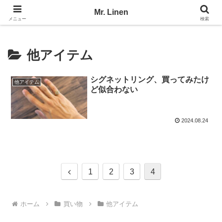
No Linen, No Life
Mr. Linen
メニュー
検索
他アイテム
シグネットリング、買ってみたけ
他アイテム
ど似合わない
2024.08.24
前
1
2
3
4
へ
ホーム
買い物
他アイテム