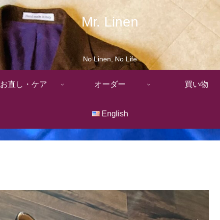
Mr. Linen
No Linen, No Life
お直し・ケア
オーダー
買い物
English