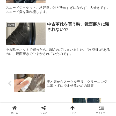
スエードジャケット、格好良いけど決めすぎにならず、大好きです。
スエード愛を垂れ流します。
中古革靴を買う時、鏡面磨きに騙
買い物
されないで
中古靴をネットで買ったら、騙されてしまいました。ひび割れがある
のに、鏡面磨きでごまかされていたのです。
汗と尿からスーツを守り、クリーニング
に出さずに済ませるための対策
スエードのテーラードジャケットという
提案
ホーム
シェア
トップ
サイドバー