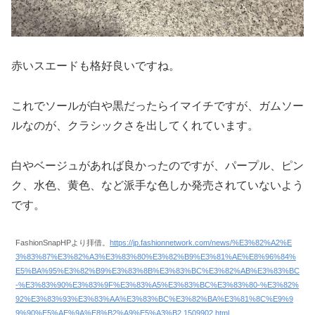
赤いスエードも格好良いですね。
これでソールが白や黒だったらイマイチですが、ガムソー
ルなのが、クラシックさを出してくれています。
白やベージュがあれば良かったのですが、パープル、ピン
ク、水色、黄色、など派手な色しか発売されていないよう
です。
FashionSnapHPより拝借。
https://jp.fashionnetwork.com/news/%E3%82%A2%E
3%83%87%E3%82%A3%E3%83%80%E3%82%B9%E3%81%AE%E8%96%84%
E5%BA%95%E3%82%B9%E3%83%8B%E3%83%BC%E3%82%AB%E3%83%BC
-%E3%83%90%E3%83%9F%E3%83%A5%E3%83%BC%E3%83%80-%E3%82%
92%E3%83%93%E3%83%AA%E3%83%BC%E3%82%BA%E3%81%8C%E9%9
9%90%E5%AE%9A%E8%B2%A9%E5%A3%B2,1509902.html