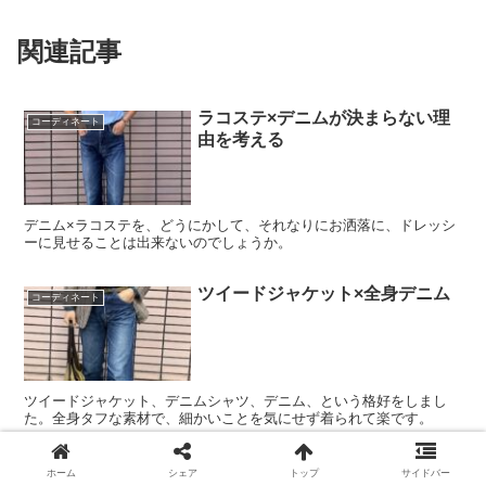
関連記事
ラコステ×デニムが決まらない理
コーディネート
由を考える
デニム×ラコステを、どうにかして、それなりにお洒落に、ドレッシ
ーに見せることは出来ないのでしょうか。
ツイードジャケット×全身デニム
コーディネート
ツイードジャケット、デニムシャツ、デニム、という格好をしまし
た。全身タフな素材で、細かいことを気にせず着られて楽です。
黒ぶちメガネ→黒靴、茶ぶちメガ
コーディネート
ホーム
シェア
トップ
サイドバー