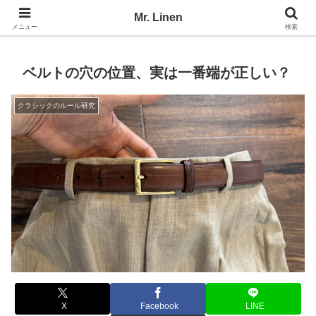
No Linen, No Life
Mr. Linen
メニュー
検索
ベルトの穴の位置、実は一番端が正しい？
クラシックのルール研究
X
Facebook
LINE