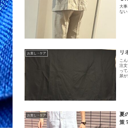
大事
ない
リ
お直し・ケア
こん
注文
って
尿が
夏
お直し・ケア
策