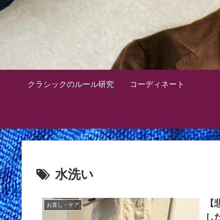
クラシックのルール研究
コーディネート
水洗い
【
お直し・ケア
し