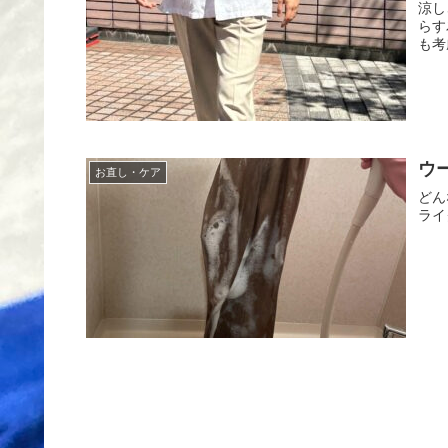
涼し
らす
も考
ウ
お直し・ケア
どん
ライ