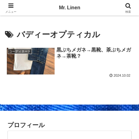
No Linen, No Life
Mr. Linen
メニュー
検索
バディーオプティカル
黒ぶちメガネ→黒靴、茶ぶちメガ
コーディネート
ネ→茶靴？
2024.10.02
プロフィール