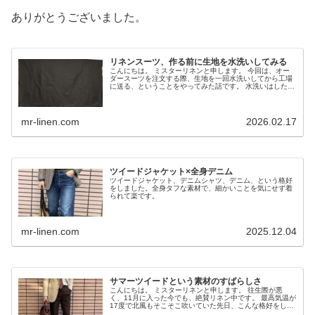
ありがとうございました。
リネンスーツ、作る前に生地を水洗いしてみる
こんにちは。 ミスターリネンと申します。 今回は、オー
ダースーツを注文する際、生地を一回水洗いしてから工場
に送る、ということをやってみた話です。 水洗いはした
い、でも縮みが怖い 私は潔癖症で汗や尿が気になり、スー
ツは水洗いをどうしてもしたい...
mr-linen.com
2026.02.17
ツイードジャケット×全身デニム
ツイードジャケット、デニムシャツ、デニム、という格好
をしました。全身タフな素材で、細かいことを気にせず着
られて楽です。
mr-linen.com
2025.12.04
サマーツイードという素材のすばらしさ
こんにちは。 ミスターリネンと申します。 往生際が悪
く、11月に入った今でも、絶賛リネン中です。 最高気温が
17度で北風もそこそこ吹いていた先日、こんな格好をしま
した。 DORSOでオーダーしたMARLING & EVANS の生