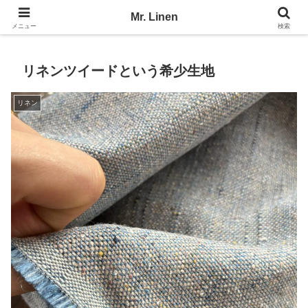
No Linen, No Life
Mr. Linen
メニュー
検索
リネンツイードという希少生地
リネン