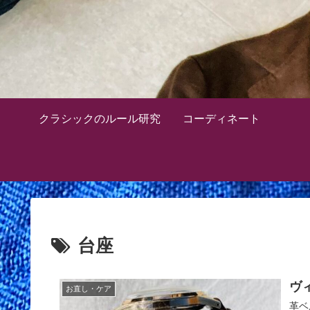
クラシックのルール研究
コーディネート
台座
ヴ
お直し・ケア
革ベ