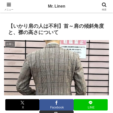
No Linen, No Life
Mr. Linen
メニュー
検索
【いかり肩の人は不利】首～肩の傾斜角度
と、襟の高さについて
お直し
X
Facebook
LINE