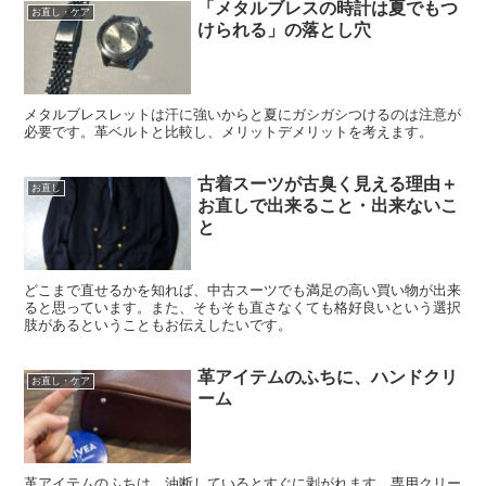
「メタルブレスの時計は夏でもつ
お直し・ケア
けられる」の落とし穴
メタルブレスレットは汗に強いからと夏にガシガシつけるのは注意が
必要です。革ベルトと比較し、メリットデメリットを考えます。
古着スーツが古臭く見える理由＋
お直し
お直しで出来ること・出来ないこ
と
どこまで直せるかを知れば、中古スーツでも満足の高い買い物が出来
ると思っています。また、そもそも直さなくても格好良いという選択
肢があるということもお伝えしたいです。
革アイテムのふちに、ハンドクリ
お直し・ケア
ーム
革アイテムのふちは、油断しているとすぐに剥がれます。専用クリー