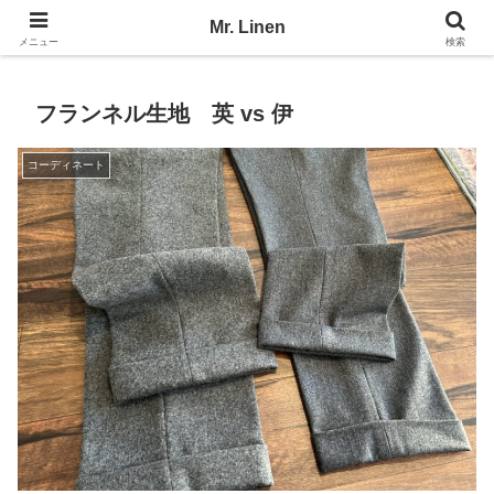
No Linen, No Life
Mr. Linen
メニュー
検索
フランネル生地 英 vs 伊
コーディネート