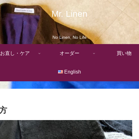
Mr. Linen
No Linen, No Life
お直し・ケア
オーダー
買い物
English
方